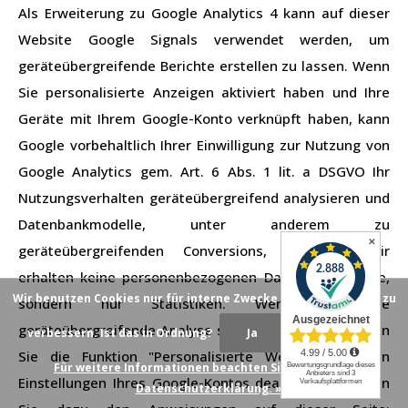
Als Erweiterung zu Google Analytics 4 kann auf dieser
Website Google Signals verwendet werden, um
geräteübergreifende Berichte erstellen zu lassen. Wenn
Sie personalisierte Anzeigen aktiviert haben und Ihre
Geräte mit Ihrem Google-Konto verknüpft haben, kann
Google vorbehaltlich Ihrer Einwilligung zur Nutzung von
Google Analytics gem. Art. 6 Abs. 1 lit. a DSGVO Ihr
Nutzungsverhalten geräteübergreifend analysieren und
Datenbankmodelle, unter anderem zu
✕
geräteübergreifenden Conversions, erstellen. Wir
erhalten keine personenbezogenen Daten von Google,
Wir benutzen Cookies nur für interne Zwecke um den Webshop zu
sondern nur Statistiken. Wenn Sie die
geräteübergreifende Analyse stoppen möchten, können
verbessern. Ist das in Ordnung?
Ja
Nein
Sie die Funktion "Personalisierte Werbung" in den
Für weitere Informationen beachten Sie bitte unsere
Einstellungen Ihres Google-Kontos deaktivieren. Folgen
Datenschutzerklärung. »