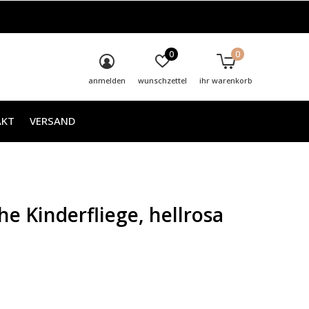
0
0
anmelden
wunschzettel
ihr warenkorb
AKT
VERSAND
he Kinderfliege, hellrosa
0)