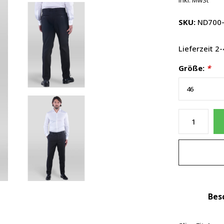
inkl. MwSt
SKU:
ND700-
Lieferzeit 
Größe:
*
Bes