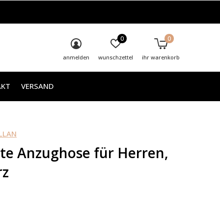
0
0
anmelden
wunschzettel
ihr warenkorb
AKT
VERSAND
LLAN
te Anzughose für Herren,
rz
0)